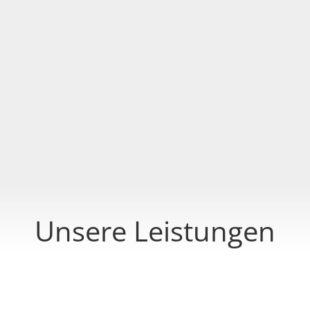
Ihr neues Haus, die Renovierung Ihrer Wohnung
oder eine neue Objektklassifizierung. Unter
Beibehaltung der Standards oder auch unter
Berücksichtigung der neuesten Trends – wir beraten
Sie persönlich, individuell und verlässlich. Alle
Aufträge setzen wir für Sie nach den höchsten
Qualitätsstandards und zum versprochenen Termin
um.
Unsere Leistungen